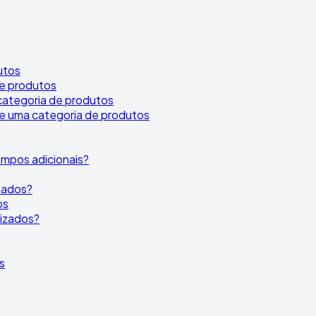
utos
e produtos
categoria de produtos
e uma categoria de produtos
mpos adicionais?
izados?
os
lizados?
s