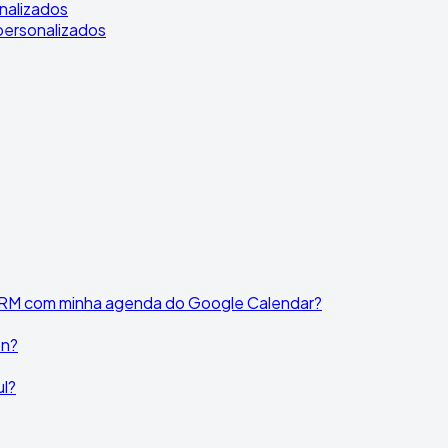
onalizados
 personalizados
 CRM com minha agenda do Google Calendar?
on?
ul?