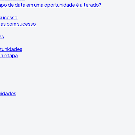
po de data em uma oportunidade é alterado?
 sucesso
adas com sucesso
as
rtunidades
ma etapa
nidades