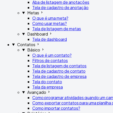
Aba de listagem de anotações
Tela de cadastro de anotação
Metas
O que é uma meta?
Como usar metas?
Tela de listagem de metas
Dashboard
Tela de dashboard
Contatos
Básico
O que é um contato?
Filtros de contatos
Tela de listagem de contatos
Tela de cadastro de contato
Tela de cadastro de empresa
Tela do contato
Tela da empresa
Avançado
Como programar atividades quando um cam
Como exportar contatos para uma planilha 
Como importar contatos?