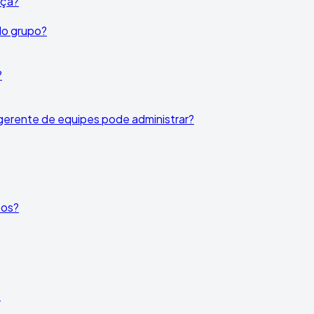
nça?
do grupo?
?
gerente de equipes pode administrar?
tos?
s