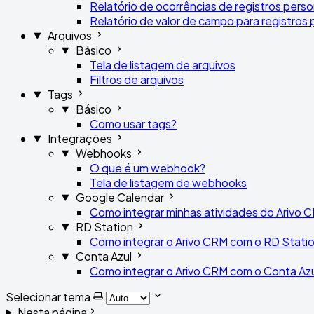
Relatório de ocorrências de registros pers
Relatório de valor de campo para registros
Arquivos
Básico
Tela de listagem de arquivos
Filtros de arquivos
Tags
Básico
Como usar tags?
Integrações
Webhooks
O que é um webhook?
Tela de listagem de webhooks
Google Calendar
Como integrar minhas atividades do Arivo
RD Station
Como integrar o Arivo CRM com o RD Stati
Conta Azul
Como integrar o Arivo CRM com o Conta Az
Selecionar tema
Nesta página