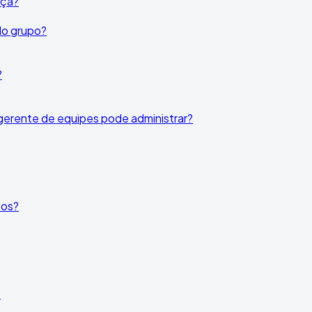
nça?
do grupo?
?
gerente de equipes pode administrar?
tos?
s