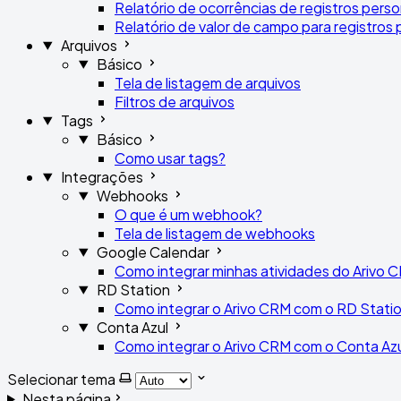
Relatório de ocorrências de registros pers
Relatório de valor de campo para registros
Arquivos
Básico
Tela de listagem de arquivos
Filtros de arquivos
Tags
Básico
Como usar tags?
Integrações
Webhooks
O que é um webhook?
Tela de listagem de webhooks
Google Calendar
Como integrar minhas atividades do Arivo
RD Station
Como integrar o Arivo CRM com o RD Stati
Conta Azul
Como integrar o Arivo CRM com o Conta Az
Selecionar tema
Nesta página