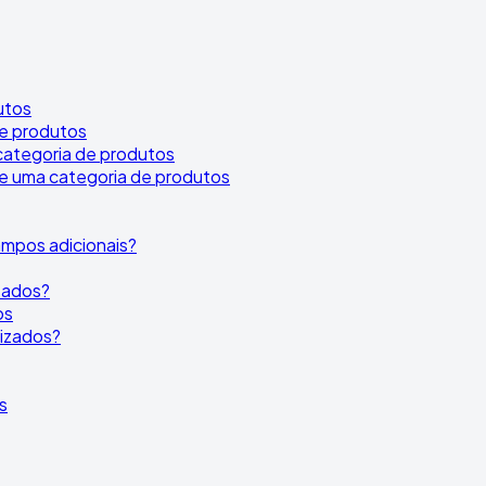
utos
e produtos
categoria de produtos
e uma categoria de produtos
mpos adicionais?
izados?
os
lizados?
s