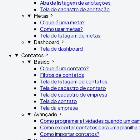
Aba de listagem de anotações
Tela de cadastro de anotação
Metas
O que é uma meta?
Como usar metas?
Tela de listagem de metas
Dashboard
Tela de dashboard
Contatos
Básico
O que é um contato?
Filtros de contatos
Tela de listagem de contatos
Tela de cadastro de contato
Tela de cadastro de empresa
Tela do contato
Tela da empresa
Avançado
Como programar atividades quando um cam
Como exportar contatos para uma planilha 
Como importar contatos?