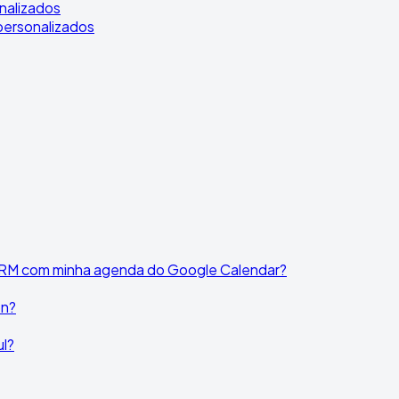
onalizados
 personalizados
 CRM com minha agenda do Google Calendar?
on?
ul?