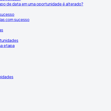
po de data em uma oportunidade é alterado?
 sucesso
adas com sucesso
as
rtunidades
ma etapa
nidades