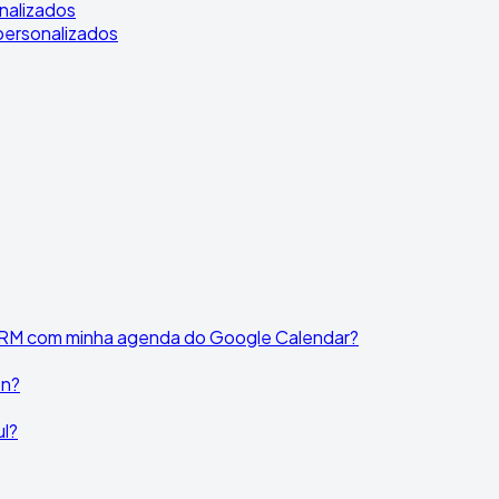
onalizados
 personalizados
 CRM com minha agenda do Google Calendar?
on?
ul?