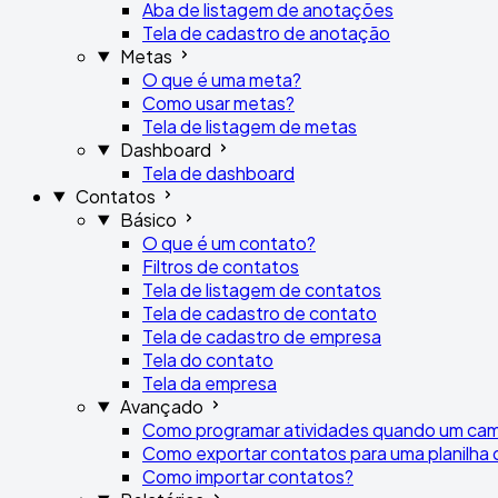
Aba de listagem de anotações
Tela de cadastro de anotação
Metas
O que é uma meta?
Como usar metas?
Tela de listagem de metas
Dashboard
Tela de dashboard
Contatos
Básico
O que é um contato?
Filtros de contatos
Tela de listagem de contatos
Tela de cadastro de contato
Tela de cadastro de empresa
Tela do contato
Tela da empresa
Avançado
Como programar atividades quando um cam
Como exportar contatos para uma planilha 
Como importar contatos?