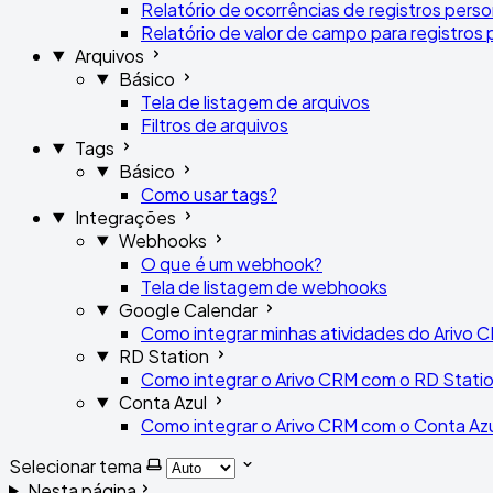
Relatório de ocorrências de registros pers
Relatório de valor de campo para registros
Arquivos
Básico
Tela de listagem de arquivos
Filtros de arquivos
Tags
Básico
Como usar tags?
Integrações
Webhooks
O que é um webhook?
Tela de listagem de webhooks
Google Calendar
Como integrar minhas atividades do Arivo
RD Station
Como integrar o Arivo CRM com o RD Stati
Conta Azul
Como integrar o Arivo CRM com o Conta Az
Selecionar tema
Nesta página