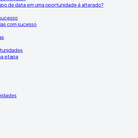
po de data em uma oportunidade é alterado?
 sucesso
adas com sucesso
as
rtunidades
ma etapa
nidades