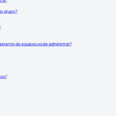
nça?
do grupo?
?
gerente de equipes pode administrar?
tos?
s