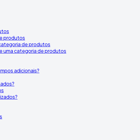
utos
e produtos
categoria de produtos
e uma categoria de produtos
mpos adicionais?
izados?
os
lizados?
s